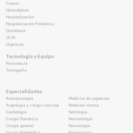
Cunero
Hemodiálisis
Hospitalización
Hospitalización Pediátrica
Quirófanos
UCIA
Urgencias
Tecnología y Equipo
Resonancia
Tomografía
Especialidades
Anestesiología
Medicina de urgencias
Angiología y cirugía vascular
Medicina interna
Cardiología
Nefrología
Cirugía Bariátrica
Neonatología
Cirugía general
Neumología
Cirugía Metabólica
Neurocirugía