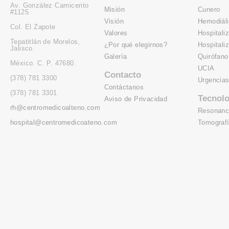
Av. González Carnicerito
Misión
Cunero
#1125
Visión
Hemodiáli
Col. El Zapote
Valores
Hospitali
Tepatitlán de Morelos,
¿Por qué elegirnos?
Hospitali
Jalisco.
Galería
Quirófano
México. C. P. 47680.
UCIA
Contacto
(378) 781 3300
Urgencia
Contáctanos
(378) 781 3301
Tecnolo
Aviso de Privacidad
rh@centromedicoalteno.com
Resonanc
hospital@centromedicoateno.com
Tomograf