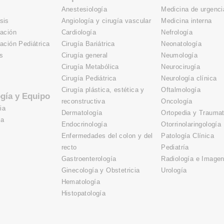
Anestesiología
Medicina de urgenci
sis
Angiología y cirugía vascular
Medicina interna
zación
Cardiología
Nefrología
zación Pediátrica
Cirugía Bariátrica
Neonatología
s
Cirugía general
Neumología
Cirugía Metabólica
Neurocirugía
s
Cirugía Pediátrica
Neurología clínica
Cirugía plástica, estética y
Oftalmología
gía y Equipo
reconstructiva
Oncología
ia
Dermatología
Ortopedia y Traumat
ía
Endocrinología
Otorrinolaringología
Enfermedades del colon y del
Patología Clínica
recto
Pediatría
Gastroenterología
Radiología e Image
Ginecología y Obstetricia
Urología
Hematología
Histopatología