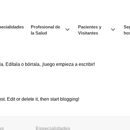
ecialidades
Profesional de
Pacientes y
Se
la Salud
Visitantes
hos
 Edítala o bórrala, ¡luego empieza a escribir!
ost. Edit or delete it, then start blogging!
os
Especialidades